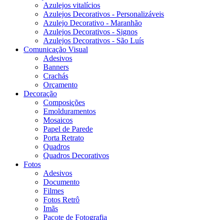
Azulejos vitalícios
Azulejos Decorativos - Personalizáveis
Azulejo Decorativo - Maranhão
Azulejos Decorativos - Signos
Azulejos Decorativos - São Luís
Comunicação Visual
Adesivos
Banners
Crachás
Orçamento
Decoração
Composições
Emolduramentos
Mosaicos
Papel de Parede
Porta Retrato
Quadros
Quadros Decorativos
Fotos
Adesivos
Documento
Filmes
Fotos Retrô
Imãs
Pacote de Fotografia