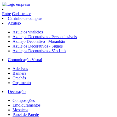
Entre
Cadastre-se
Carrinho de compras
Azulejo
Azulejos vitalícios
Azulejos Decorativos - Personalizáveis
Azulejo Decorativo - Maranhão
Azulejos Decorativos - Signos
Azulejos Decorativos - São Luís
Comunicação Visual
Adesivos
Banners
Crachás
Orçamento
Decoração
Composições
Emolduramentos
Mosaicos
Papel de Parede