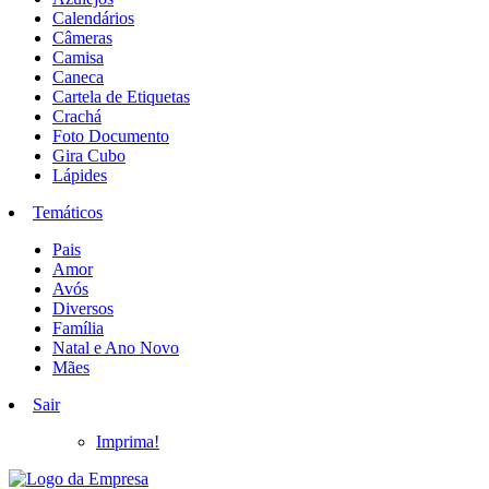
Calendários
Câmeras
Camisa
Caneca
Cartela de Etiquetas
Crachá
Foto Documento
Gira Cubo
Lápides
Temáticos
Pais
Amor
Avós
Diversos
Família
Natal e Ano Novo
Mães
Sair
Imprima!