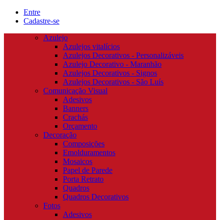
Entre
Cadastre-se
Azulejo
Azulejos vitalícios
Azulejos Decorativos - Personalizáveis
Azulejo Decorativo - Maranhão
Azulejos Decorativos - Signos
Azulejos Decorativos - São Luís
Comunicação Visual
Adesivos
Banners
Crachás
Orçamento
Decoração
Composições
Emolduramentos
Mosaicos
Papel de Parede
Porta Retrato
Quadros
Quadros Decorativos
Fotos
Adesivos