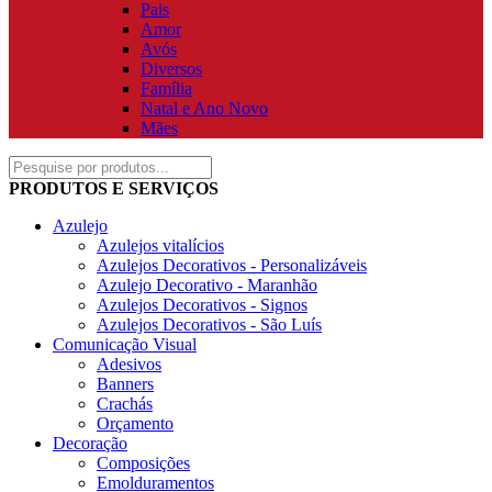
Pais
Amor
Avós
Diversos
Família
Natal e Ano Novo
Mães
PRODUTOS E SERVIÇOS
Azulejo
Azulejos vitalícios
Azulejos Decorativos - Personalizáveis
Azulejo Decorativo - Maranhão
Azulejos Decorativos - Signos
Azulejos Decorativos - São Luís
Comunicação Visual
Adesivos
Banners
Crachás
Orçamento
Decoração
Composições
Emolduramentos