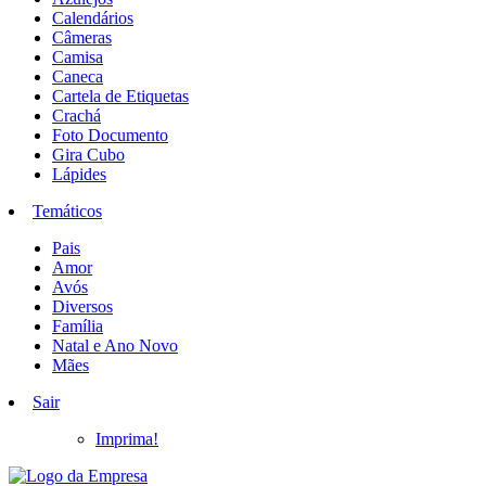
Calendários
Câmeras
Camisa
Caneca
Cartela de Etiquetas
Crachá
Foto Documento
Gira Cubo
Lápides
Temáticos
Pais
Amor
Avós
Diversos
Família
Natal e Ano Novo
Mães
Sair
Imprima!