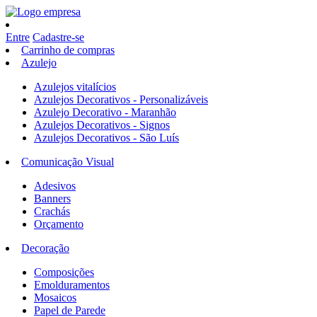
Entre
Cadastre-se
Carrinho de compras
Azulejo
Azulejos vitalícios
Azulejos Decorativos - Personalizáveis
Azulejo Decorativo - Maranhão
Azulejos Decorativos - Signos
Azulejos Decorativos - São Luís
Comunicação Visual
Adesivos
Banners
Crachás
Orçamento
Decoração
Composições
Emolduramentos
Mosaicos
Papel de Parede