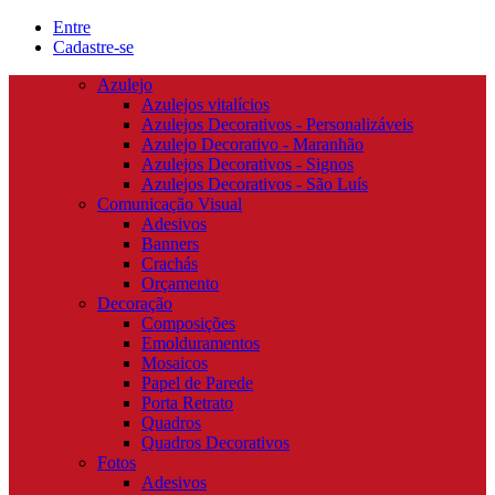
Entre
Cadastre-se
Azulejo
Azulejos vitalícios
Azulejos Decorativos - Personalizáveis
Azulejo Decorativo - Maranhão
Azulejos Decorativos - Signos
Azulejos Decorativos - São Luís
Comunicação Visual
Adesivos
Banners
Crachás
Orçamento
Decoração
Composições
Emolduramentos
Mosaicos
Papel de Parede
Porta Retrato
Quadros
Quadros Decorativos
Fotos
Adesivos