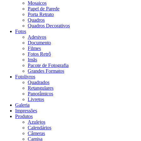
Mosaicos
Papel de Parede
Porta Retrato
Quadros
Quadros Decorativos
Fotos
Adesivos
Documento
Filmes
Fotos Retrô
Imãs
Pacote de Fotografia
Grandes Formatos
Fotolivros
Quadrados
Retangulares
Panorâmicos
Livretos
Galeria
Impressões
Produtos
Azulejos
Calendários
Câmeras
Camisa