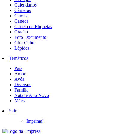
Calendários
Câmeras
Camisa
Caneca
Cartela de Etiquetas
Crachá
Foto Documento
Gira Cubo
Lápides
Temáticos
Pais
Amor
Avós
Diversos
Família
Natal e Ano Novo
Mães
Sair
Imprima!