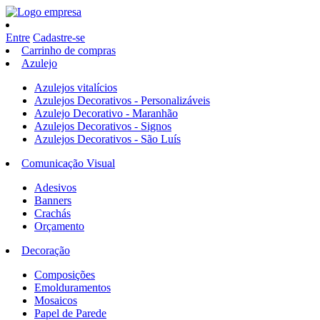
Entre
Cadastre-se
Carrinho de compras
Azulejo
Azulejos vitalícios
Azulejos Decorativos - Personalizáveis
Azulejo Decorativo - Maranhão
Azulejos Decorativos - Signos
Azulejos Decorativos - São Luís
Comunicação Visual
Adesivos
Banners
Crachás
Orçamento
Decoração
Composições
Emolduramentos
Mosaicos
Papel de Parede