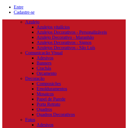
Entre
Cadastre-se
Azulejo
Azulejos vitalícios
Azulejos Decorativos - Personalizáveis
Azulejo Decorativo - Maranhão
Azulejos Decorativos - Signos
Azulejos Decorativos - São Luís
Comunicação Visual
Adesivos
Banners
Crachás
Orçamento
Decoração
Composições
Emolduramentos
Mosaicos
Papel de Parede
Porta Retrato
Quadros
Quadros Decorativos
Fotos
Adesivos