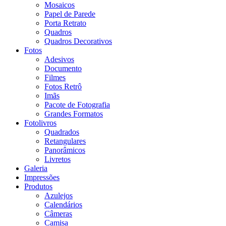
Mosaicos
Papel de Parede
Porta Retrato
Quadros
Quadros Decorativos
Fotos
Adesivos
Documento
Filmes
Fotos Retrô
Imãs
Pacote de Fotografia
Grandes Formatos
Fotolivros
Quadrados
Retangulares
Panorâmicos
Livretos
Galeria
Impressões
Produtos
Azulejos
Calendários
Câmeras
Camisa