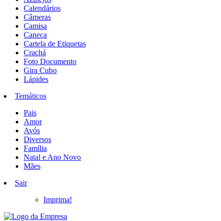
Calendários
Câmeras
Camisa
Caneca
Cartela de Etiquetas
Crachá
Foto Documento
Gira Cubo
Lápides
Temáticos
Pais
Amor
Avós
Diversos
Família
Natal e Ano Novo
Mães
Sair
Imprima!