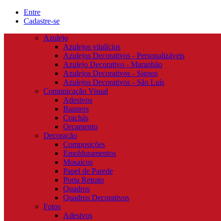
Entre
Cadastre-se
Azulejo
Azulejos vitalícios
Azulejos Decorativos - Personalizáveis
Azulejo Decorativo - Maranhão
Azulejos Decorativos - Signos
Azulejos Decorativos - São Luís
Comunicação Visual
Adesivos
Banners
Crachás
Orçamento
Decoração
Composições
Emolduramentos
Mosaicos
Papel de Parede
Porta Retrato
Quadros
Quadros Decorativos
Fotos
Adesivos