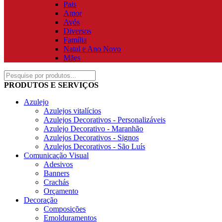
Pais
Amor
Avós
Diversos
Família
Natal e Ano Novo
Mães
PRODUTOS E SERVIÇOS
Azulejo
Azulejos vitalícios
Azulejos Decorativos - Personalizáveis
Azulejo Decorativo - Maranhão
Azulejos Decorativos - Signos
Azulejos Decorativos - São Luís
Comunicação Visual
Adesivos
Banners
Crachás
Orçamento
Decoração
Composições
Emolduramentos