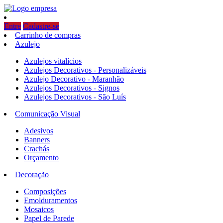
Entre
Cadastre-se
Carrinho de compras
Azulejo
Azulejos vitalícios
Azulejos Decorativos - Personalizáveis
Azulejo Decorativo - Maranhão
Azulejos Decorativos - Signos
Azulejos Decorativos - São Luís
Comunicação Visual
Adesivos
Banners
Crachás
Orçamento
Decoração
Composições
Emolduramentos
Mosaicos
Papel de Parede