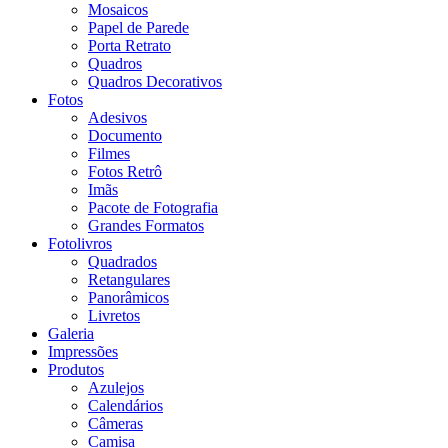
Mosaicos
Papel de Parede
Porta Retrato
Quadros
Quadros Decorativos
Fotos
Adesivos
Documento
Filmes
Fotos Retrô
Imãs
Pacote de Fotografia
Grandes Formatos
Fotolivros
Quadrados
Retangulares
Panorâmicos
Livretos
Galeria
Impressões
Produtos
Azulejos
Calendários
Câmeras
Camisa