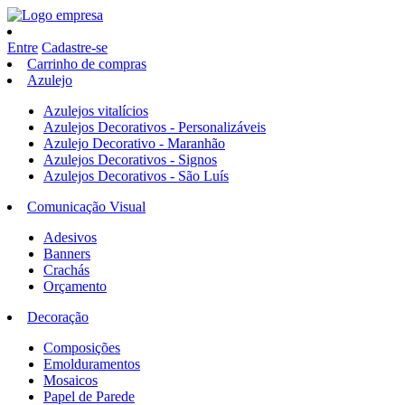
Entre
Cadastre-se
Carrinho de compras
Azulejo
Azulejos vitalícios
Azulejos Decorativos - Personalizáveis
Azulejo Decorativo - Maranhão
Azulejos Decorativos - Signos
Azulejos Decorativos - São Luís
Comunicação Visual
Adesivos
Banners
Crachás
Orçamento
Decoração
Composições
Emolduramentos
Mosaicos
Papel de Parede