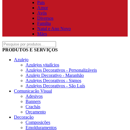
Pais
Amor
Avós
Diversos
Família
Natal e Ano Novo
Mães
PRODUTOS E SERVIÇOS
Azulejo
Azulejos vitalícios
Azulejos Decorativos - Personalizáveis
Azulejo Decorativo - Maranhão
Azulejos Decorativos - Signos
Azulejos Decorativos - São Luís
Comunicação Visual
Adesivos
Banners
Crachás
Orçamento
Decoração
Composições
Emolduramentos