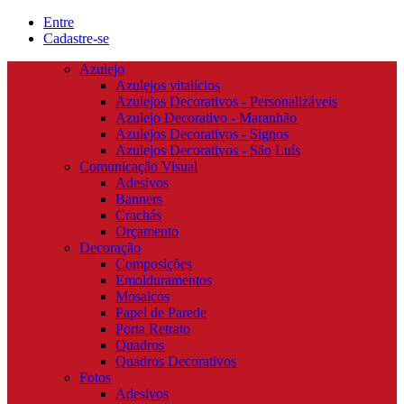
Entre
Cadastre-se
Azulejo
Azulejos vitalícios
Azulejos Decorativos - Personalizáveis
Azulejo Decorativo - Maranhão
Azulejos Decorativos - Signos
Azulejos Decorativos - São Luís
Comunicação Visual
Adesivos
Banners
Crachás
Orçamento
Decoração
Composições
Emolduramentos
Mosaicos
Papel de Parede
Porta Retrato
Quadros
Quadros Decorativos
Fotos
Adesivos