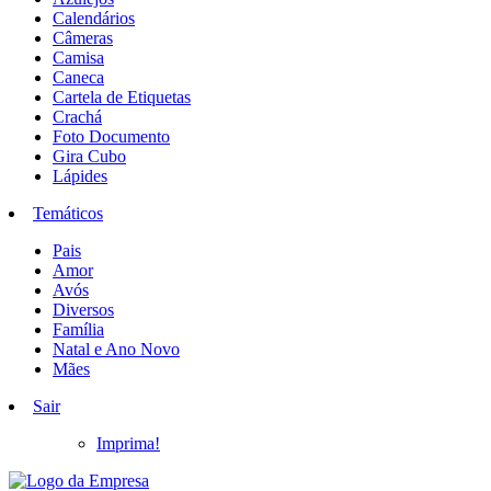
Calendários
Câmeras
Camisa
Caneca
Cartela de Etiquetas
Crachá
Foto Documento
Gira Cubo
Lápides
Temáticos
Pais
Amor
Avós
Diversos
Família
Natal e Ano Novo
Mães
Sair
Imprima!