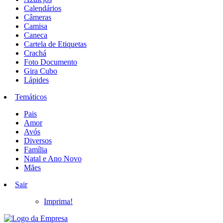
Calendários
Câmeras
Camisa
Caneca
Cartela de Etiquetas
Crachá
Foto Documento
Gira Cubo
Lápides
Temáticos
Pais
Amor
Avós
Diversos
Família
Natal e Ano Novo
Mães
Sair
Imprima!