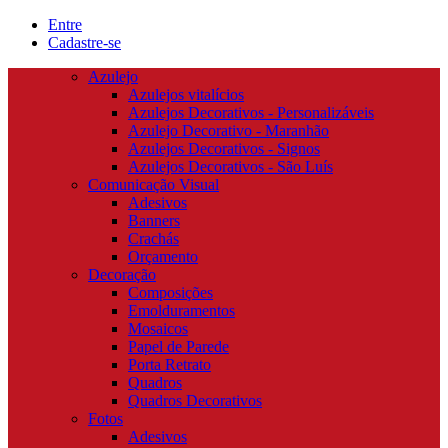
Entre
Cadastre-se
Azulejo
Azulejos vitalícios
Azulejos Decorativos - Personalizáveis
Azulejo Decorativo - Maranhão
Azulejos Decorativos - Signos
Azulejos Decorativos - São Luís
Comunicação Visual
Adesivos
Banners
Crachás
Orçamento
Decoração
Composições
Emolduramentos
Mosaicos
Papel de Parede
Porta Retrato
Quadros
Quadros Decorativos
Fotos
Adesivos