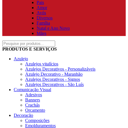
Pais
Amor
Avós
Diversos
Família
Natal e Ano Novo
Mães
PRODUTOS E SERVIÇOS
Azulejo
Azulejos vitalícios
Azulejos Decorativos - Personalizáveis
Azulejo Decorativo - Maranhão
Azulejos Decorativos - Signos
Azulejos Decorativos - São Luís
Comunicação Visual
Adesivos
Banners
Crachás
Orçamento
Decoração
Composições
Emolduramentos