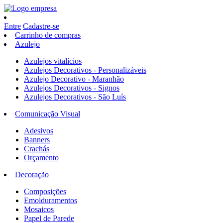
Entre
Cadastre-se
Carrinho de compras
Azulejo
Azulejos vitalícios
Azulejos Decorativos - Personalizáveis
Azulejo Decorativo - Maranhão
Azulejos Decorativos - Signos
Azulejos Decorativos - São Luís
Comunicação Visual
Adesivos
Banners
Crachás
Orçamento
Decoração
Composições
Emolduramentos
Mosaicos
Papel de Parede