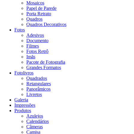
Mosaicos
Papel de Parede
Porta Retrato
Quadros
Quadros Decorativos
Fotos
Adesivos
Documento
Filmes
Fotos Retrô
Imãs
Pacote de Fotografia
Grandes Formatos
Fotolivros
Quadrados
Retangulares
Panorâmicos
Livretos
Galeria
Impressões
Produtos
Azulejos
Calendários
Câmeras
Camisa