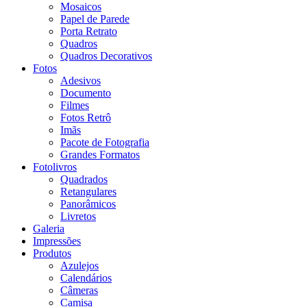
Mosaicos
Papel de Parede
Porta Retrato
Quadros
Quadros Decorativos
Fotos
Adesivos
Documento
Filmes
Fotos Retrô
Imãs
Pacote de Fotografia
Grandes Formatos
Fotolivros
Quadrados
Retangulares
Panorâmicos
Livretos
Galeria
Impressões
Produtos
Azulejos
Calendários
Câmeras
Camisa