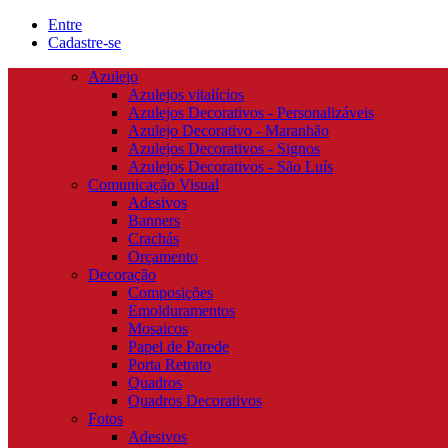
Entre
Cadastre-se
Azulejo
Azulejos vitalícios
Azulejos Decorativos - Personalizáveis
Azulejo Decorativo - Maranhão
Azulejos Decorativos - Signos
Azulejos Decorativos - São Luís
Comunicação Visual
Adesivos
Banners
Crachás
Orçamento
Decoração
Composições
Emolduramentos
Mosaicos
Papel de Parede
Porta Retrato
Quadros
Quadros Decorativos
Fotos
Adesivos