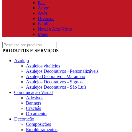
Pais
Amor
Avós
Diversos
Família
Natal e Ano Novo
Mães
PRODUTOS E SERVIÇOS
Azulejo
Azulejos vitalícios
Azulejos Decorativos - Personalizáveis
Azulejo Decorativo - Maranhão
Azulejos Decorativos - Signos
Azulejos Decorativos - São Luís
Comunicação Visual
Adesivos
Banners
Crachás
Orçamento
Decoração
Composições
Emolduramentos