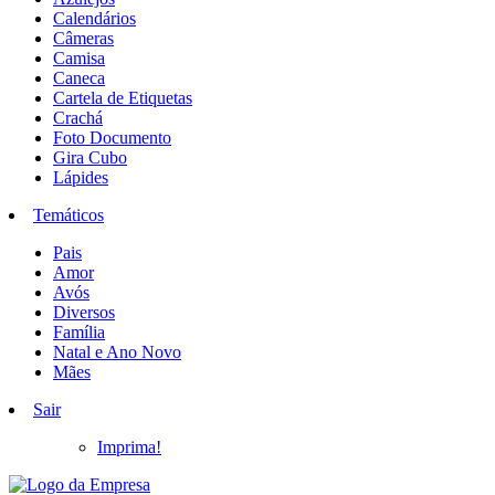
Calendários
Câmeras
Camisa
Caneca
Cartela de Etiquetas
Crachá
Foto Documento
Gira Cubo
Lápides
Temáticos
Pais
Amor
Avós
Diversos
Família
Natal e Ano Novo
Mães
Sair
Imprima!