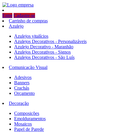
Entre
Cadastre-se
Carrinho de compras
Azulejo
Azulejos vitalícios
Azulejos Decorativos - Personalizáveis
Azulejo Decorativo - Maranhão
Azulejos Decorativos - Signos
Azulejos Decorativos - São Luís
Comunicação Visual
Adesivos
Banners
Crachás
Orçamento
Decoração
Composições
Emolduramentos
Mosaicos
Papel de Parede